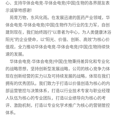
心、支持华体会电竞-华体会电竞(中国)生物的各界朋友表
示诚挚地感谢!
苑育万物，东风化雨。在发展迅速的医药产业领域，华
体会电竞-华体会电竞(中国)生物作为行业的生力军，自创
建到现在，我们始终践行“以患者为中心，为人类健康沐浴
阳光”的企业使命，以“阳光、价值、创新、高效”为核心价
值观，全力推动华体会电竞-华体会电竞(中国)生物持续快
速的发展。
华体会电竞-华体会电竞(中国)生物秉持差异化和专业化
的战略思想，坚持创新型发展战略，公司的核心竞争力体
现在创新经营的实力以及可持续发展的战略，体现在我们
拥有的优秀团队。我们致力于打造以价值创造为核心的内
部运营管控与决策体系，打造以行业技术专家与职业经理
人队伍为核心的专业团队，打造以业绩导向为核心的考
评、激励机制，打造以专业化学术推广为核心的营销管控
体系。