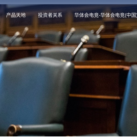
产品天地
投资者关系
华体会电竞-华体会电竞(中国