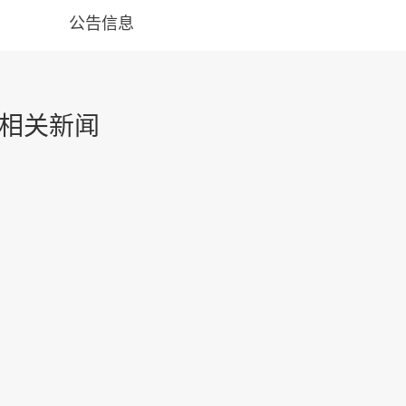
公告信息
相关新闻