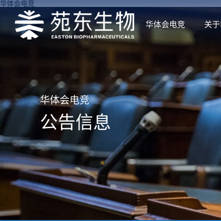
华体会电竞
华体会电竞
关于
华体会电竞
公告信息