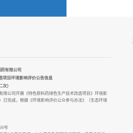
制药有限公司
造项目环境影响评价公告信息
二次）
有限公司开展《特色原料药绿色生产技术改造项目》环境影
）已完成，根据《环境影响评价公众参与办法》（生态环境
55
号