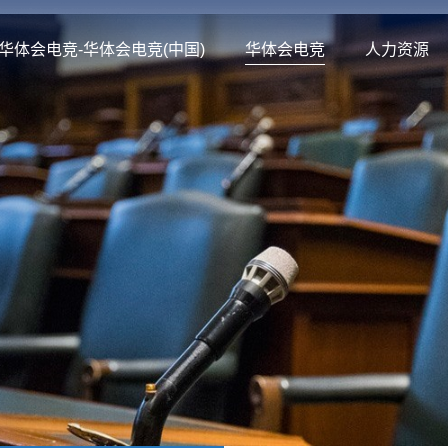
华体会电竞-华体会电竞(中国)
华体会电竞
人力资源