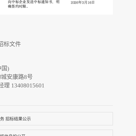
招标文件
国)
物城安康路
8号
经理 13408015601
服务 招标结果公示