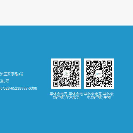
流区安康路8号
道8号
66/028-65238888-6308
华体会电竞-华体会电
华体会电竞-华体会
竞(中国)学术服务
电竞(中国)生物