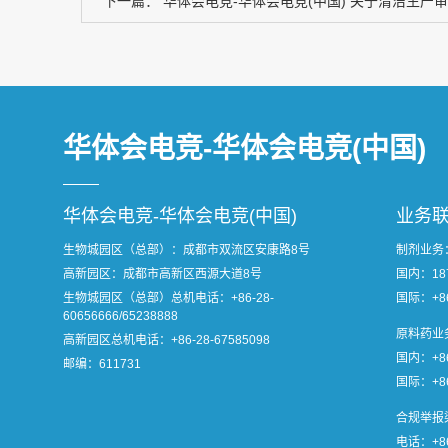
下一篇：
华体会电竞-华体会电竞(中国) 关于清洁生产
华体会电竞-华体会电竞(中国)
华体会电竞-华体会电竞(中国)
业务
生物城园区（总部）：成都市双流区安康路8号
制剂业务
高新园区：成都市高新区西源大道8号
国内：1870
生物城园区（总部）总机电话：
+86-28-
国际：+86
60656666/65238888
原料药业
高新园区总机电话：
+86-28-67585098
国内：+86
邮编：611731
国际：+86-
合规举报
电话：+86-