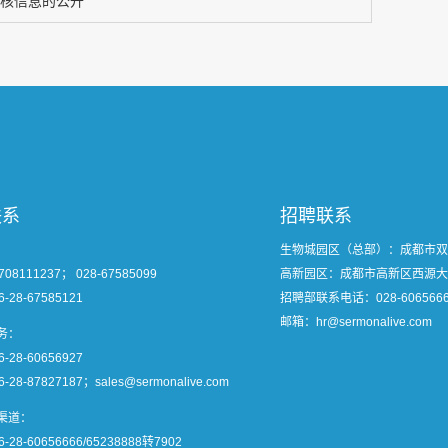
审核信息的公开
联系
招聘联系
：
生物城园区（总部）：成都市双
8111237； 028-67585099
高新园区：成都市高新区西源大
-28-67585121
招聘部联系电话：
028-606566
邮箱：hr@sermonalive.com
务：
-28-60656927
28-87827187；sales@sermonalive.com
渠道：
28-60656666/65238888转7902