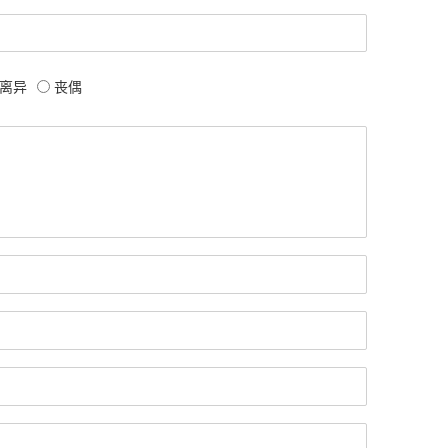
离异
丧偶