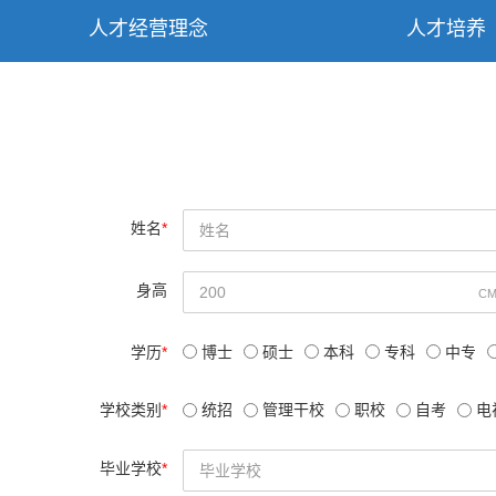
人才经营理念
人才培养
姓名
*
身高
C
学历
*
博士
硕士
本科
专科
中专
学校类别
*
统招
管理干校
职校
自考
电
毕业学校
*