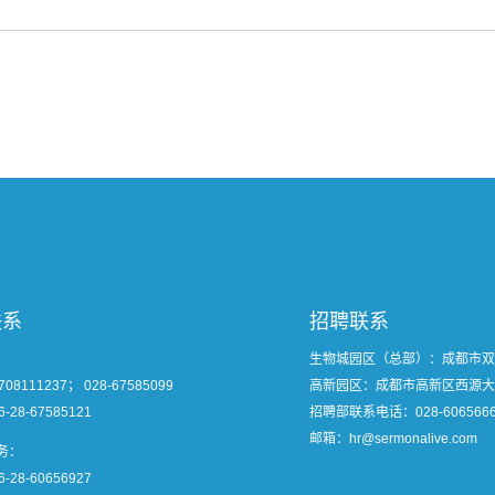
联系
招聘联系
：
生物城园区（总部）：成都市双
8111237； 028-67585099
高新园区：成都市高新区西源大
-28-67585121
招聘部联系电话：
028-606566
邮箱：hr@sermonalive.com
务：
-28-60656927