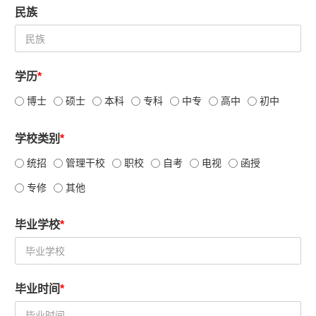
民族
学历
*
博士
硕士
本科
专科
中专
高中
初中
学校类别
*
统招
管理干校
职校
自考
电视
函授
专修
其他
毕业学校
*
毕业时间
*